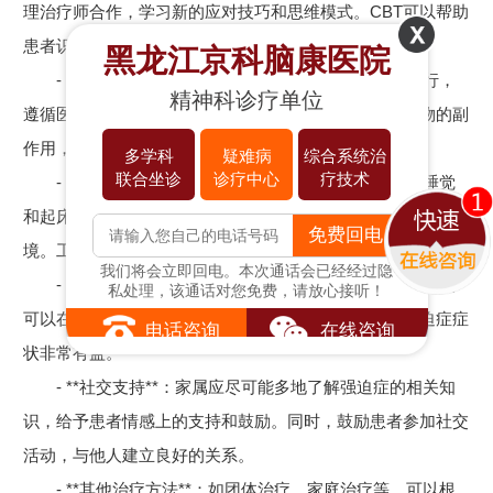
理治疗师合作，学习新的应对技巧和思维模式。CBT可以帮助
患者识别和改变不合理的思维模式，从而减轻强迫症状。
黑龙江京科脑康医院
- **药物治疗**：药物治疗应在专业医生的指导下进行，
精神科诊疗单位
遵循医嘱，不可自行增减剂量或停药。同时，要注意药物的副
作用，并及时与医生沟通。
多学科
疑难病
综合系统治
联合坐诊
诊疗中心
疗技术
- **生活方式的调整**：建议患者每天固定时间上床睡觉
和起床，避免晚上使用电子设备，创造一个有利于睡眠的环
免费回电
境。工作之余，适当进行放松活动，如阅读、听音乐等。
我们将会立即回电。本次通话会已经经过隐
- **放松训练**：患者可以参加专门的放松训练课程，也
私处理，该通话对您免费，请放心接听！
可以在家中进行自我练习。持之以恒的练习对于改善强迫症症
电话咨询
在线咨询
状非常有益。
- **社交支持**：家属应尽可能多地了解强迫症的相关知
识，给予患者情感上的支持和鼓励。同时，鼓励患者参加社交
活动，与他人建立良好的关系。
- **其他治疗方法**：如团体治疗、家庭治疗等，可以根