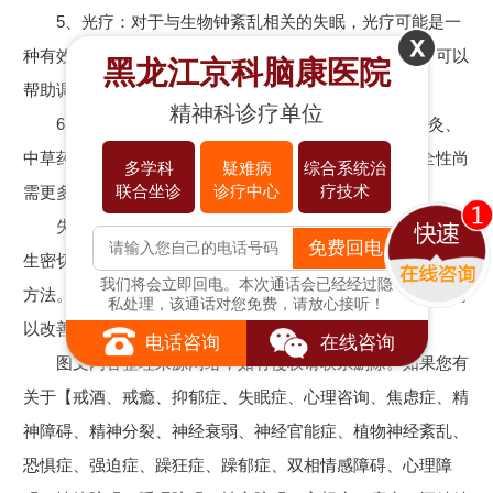
5、光疗：对于与生物钟紊乱相关的失眠，光疗可能是一
种有效的治疗方法。通过暴露于特定强度和时间的光线，可以
黑龙江京科脑康医院
帮助调整生物钟，改善睡眠节律。
精神科诊疗单位
6、替代疗法：一些患者可能会选择替代疗法，如针灸、
中草药等，来治疗失眠。然而，这些方法的有效性和安全性尚
多学科
疑难病
综合系统治
联合坐诊
诊疗中心
疗技术
需更多的科学证据支持。
失眠症的治疗需要个体化和综合性的方法。患者应该与医
免费回电
生密切合作，根据自己的病情和医生的建议选择最合适的治疗
我们将会立即回电。本次通话会已经经过隐
方法。通过持续的治疗和生活方式的调整，大多数失眠患者可
私处理，该通话对您免费，请放心接听！
以改善睡眠质量，提高生活质量。
电话咨询
在线咨询
图文内容整理来源网络，如有侵权请联系删除。如果您有
关于【戒酒、戒瘾、抑郁症、失眠症、心理咨询、焦虑症、精
神障碍、精神分裂、神经衰弱、神经官能症、植物神经紊乱、
恐惧症、强迫症、躁狂症、躁郁症、双相情感障碍、心理障