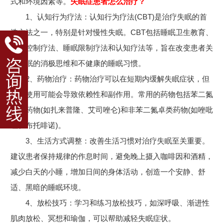
式和环境因素等。
失眠症患者怎么治疗？
1、认知行为疗法：认知行为疗法(CBT)是治疗失眠的首
选方法之一，特别是针对慢性失眠。CBT包括睡眠卫生教育、
刺激控制疗法、睡眠限制疗法和认知疗法等，旨在改变患者关
于睡眠的消极思维和不健康的睡眠习惯。
2、药物治疗：药物治疗可以在短期内缓解失眠症状，但
长期使用可能会导致依赖性和副作用。常用的药物包括苯二氮
卓类药物(如扎来普隆、艾司唑仑)和非苯二氮卓类药物(如唑吡
坦、布托啡诺)。
3、生活方式调整：改善生活习惯对治疗失眠至关重要。
建议患者保持规律的作息时间，避免晚上摄入咖啡因和酒精，
减少白天的小睡，增加日间的身体活动，创造一个安静、舒
适、黑暗的睡眠环境。
4、放松技巧：学习和练习放松技巧，如深呼吸、渐进性
肌肉放松、冥想和瑜伽，可以帮助减轻失眠症状。