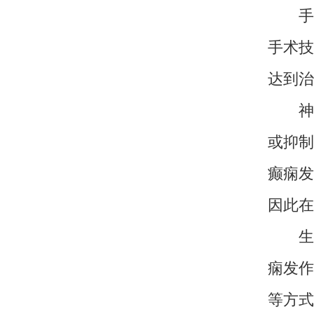
手术
手术技
达到治
神经
或抑制
癫痫发
因此在
生酮
痫发作
等方式