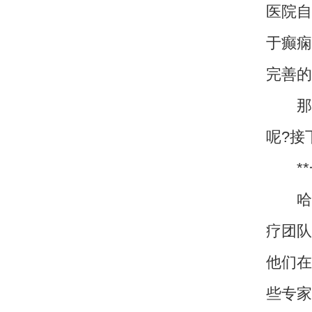
医院自
于癫痫
完善的
那么
呢?接
**一
哈尔
疗团队
他们在
些专家