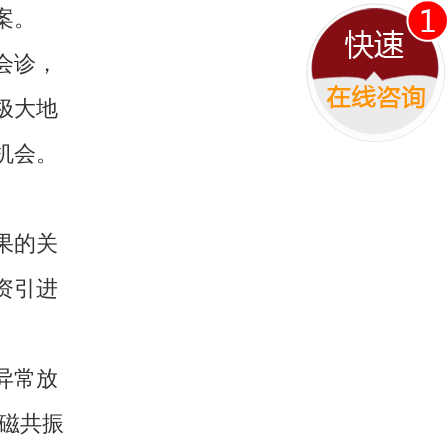
案。
会诊，
极大地
机会。
果的关
资引进
异常放
磁共振