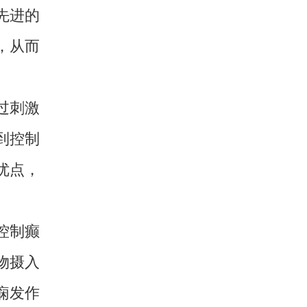
先进的
，从而
过刺激
到控制
优点，
控制癫
物摄入
痫发作