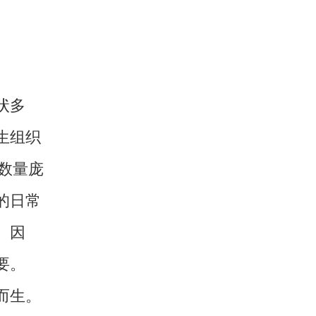
状多
生组织
者数量庞
的日常
。因
要。
而生。