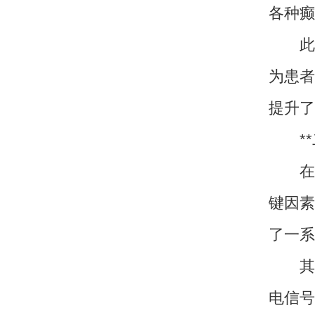
各种癫
此外
为患者
提升了
**二
在癫
键因素
了一系
其中
电信号