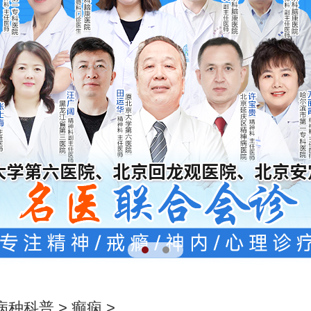
病种科普
>
癫痫
>