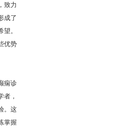
，致力
形成了
希望。
些优势
癫痫诊
学者，
验。这
练掌握