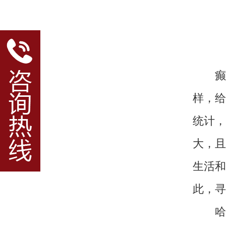
癫痫
样，给
统计，
大，且
生活和
此，寻
哈尔