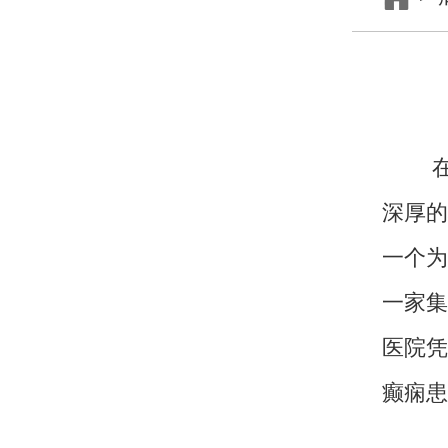
在广
深厚的
一个为
一家集
医院凭
癫痫患