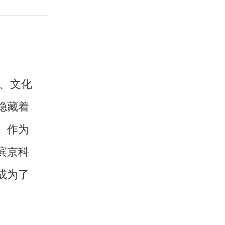
、文化
隐藏着
。作为
滨京科
成为了